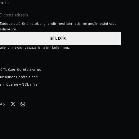
relim.
Sadece bu ürünün stok bilgilendirmesi için iletişime geçilmesini kabul
ediyorum.
BILDIR
lgilendirme dışında pazarlama için kullanılmaz.
0 TL üzeri ücretsiz kargo
gün içinde ücretsiz iade
nli ödeme — SSL şifreli
AŞ: