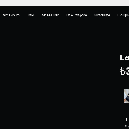
Alt Giyim
Takı
Aksesuar
Ev & Yaşam
Kırtasiye
Coupl
La
₺3
T
Si