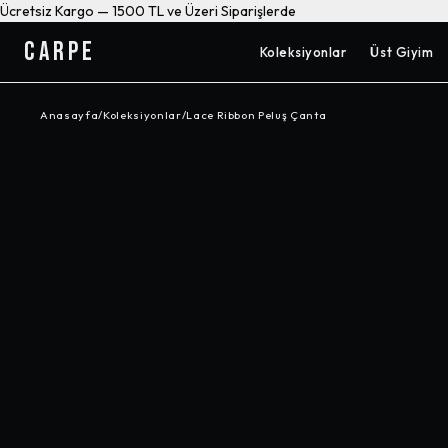
Ücretsiz Kargo — 1500 TL ve Üzeri Siparişlerde
CARPE
Koleksiyonlar
Üst Giyim
Anasayfa
/
Koleksiyonlar
/
Lace Ribbon Peluş Çanta
-%
9