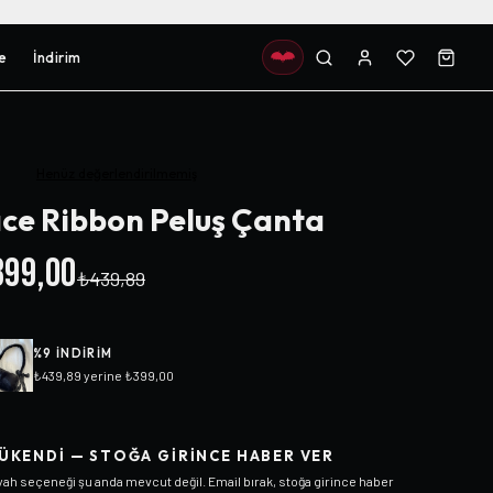
e
İndirim
Henüz değerlendirilmemiş
ce Ribbon Peluş Çanta
99,00
₺439,89
%
9
INDIRIM
₺439,89
yerine
₺399,00
ÜKENDI — STOĞA GIRINCE HABER VER
yah
seçeneği şu anda mevcut değil. Email bırak, stoğa girince haber