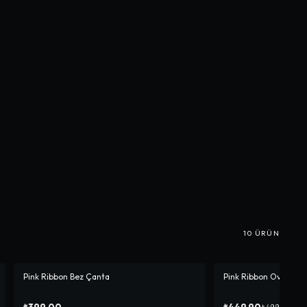
10
ÜRÜN
Pink Ribbon Bez Çanta
Pink Ribbon Oversize 
-%
10
₺399,00
₺449,90
₺499,90