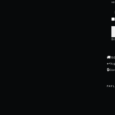
ve
Bi
🚚
150
↩
14 
🔒
Güve
PAYL