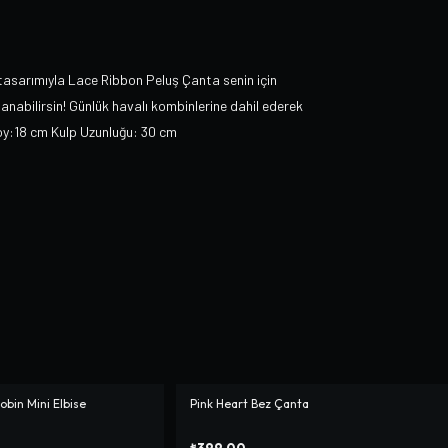
 tasarımıyla Lace Ribbon Peluş Çanta senin için
llanabilirsin! Günlük havalı kombinlerine dahil ederek
Boy:18 cm Kulp Uzunluğu: 30 cm
bin Mini Elbise
Pink Heart Bez Çanta
₺399,00