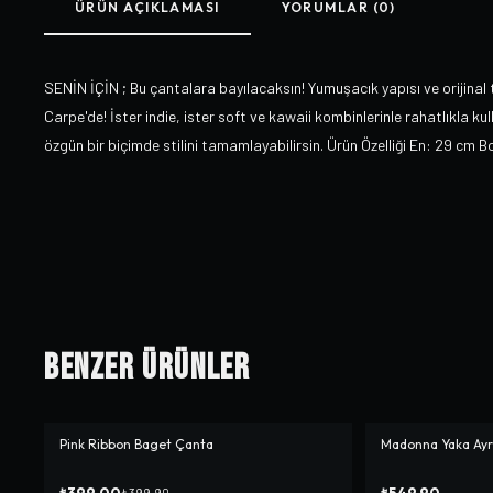
ÜRÜN AÇIKLAMASI
YORUMLAR (0)
SENİN İÇİN ; Bu çantalara bayılacaksın! Yumuşacık yapısı ve orijinal
Carpe'de! İster indie, ister soft ve kawaii kombinlerinle rahatlıkla ku
özgün bir biçimde stilini tamamlayabilirsin. Ürün Özelliği En: 29 cm 
Benzer Ürünler
Pink Ribbon Baget Çanta
Madonna Yaka Ayro
-%
0
₺399,00
₺549,90
₺399,90