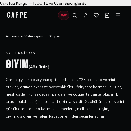
Ücretsiz Kargo — 1500 TL ve Üzeri Siparişlerde
CARPE
Anasayfa
/
Koleksiyonlar
/
Giyim
KOLEKSIYON
GIYIM
(
48+
ürün)
Carpe giyim koleksiyonu; gothic elbiseler, Y2K crop top ve mini
etekler, grunge oversize sweatshirt'leri, fairycore katmanlı bluzlar,
mesh üstler, korse detaylı parçalar ve coquette dantel bluzları bir
arada bulabileceğin alternatif giyim arşividir. Subkültür estetiklerini
günlük gardırobuna katmak isteyenler için elbise, üst giyim, alt
giyim, dış giyim ve takım kategorilerinden seçimler sunar.