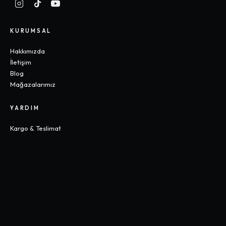
KURUMSAL
Hakkımızda
İletişim
Blog
Mağazalarımız
YARDIM
Kargo & Teslimat
İade & Değişim
Sık Sorulan Sorular
Beden Rehberi
KOLEKSIYONLAR
Gothic
Y2K