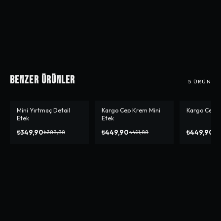
Benzer Ürünler
5
ÜRÜN
Mini Yırtmaç Detail
Kargo Cep Krem Mini
Kargo Cep M
-%
13
-%
3
-%
44
Etek
Etek
₺349,90
₺449,90
₺449,90
₺399,90
₺461,89
₺7