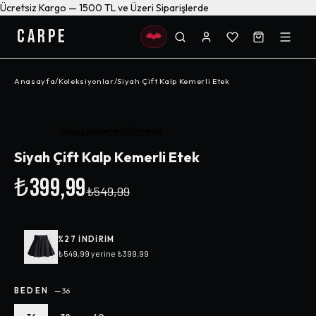
Ücretsiz Kargo — 1500 TL ve Üzeri Siparişlerde
CARPE
Anasayfa
/
Koleksiyonlar
/
Siyah Çift Kalp Kemerli Etek
-%
27
Henüz değerlendirilmemiş
Siyah Çift Kalp Kemerli Etek
₺399,99
₺549,99
%
27
INDIRIM
₺549,99
yerine
₺399,99
BEDEN
—
36