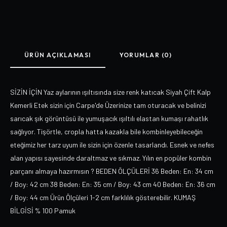
ÜRÜN AÇIKLAMASI
YORUMLAR (0)
SİZİN İÇİN Yaz aylarının ışıltısında size renk katıcak Siyah Çift Kalp
Kemerli Etek sizin için Carpe'de Üzerinize tam oturacak ve belinizi
sarıcak şık görüntüsü ile yumuşacık ışıltılı elastan kumaşı rahatlık
sağlıyor. Tişörtle, cropla hatta kazakla bile kombinleyebileceğin
eteğimiz her tarz uyum ile sizin için özenle tasarlandı. Esnek ve nefes
alan yapısı sayesinde daraltmaz ve sıkmaz. Yılın en popüler kombin
parçanı almaya hazırmısın ? BEDEN ÖLÇÜLERİ 36 Beden: En: 34 cm
/ Boy: 42 cm 38 Beden: En: 35 cm / Boy: 43 cm 40 Beden: En: 36 cm
/ Boy: 44 cm Ürün Ölçüleri 1-2 cm farklılık gösterebilir. KUMAŞ
BİLGİSİ % 100 Pamuk