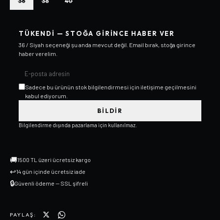
36
38
40
TÜKENDI — STOĞA GIRINCE HABER VER
36 / Siyah
seçeneği şu anda mevcut değil. Email bırak, stoğa girince
haber verelim.
Sadece bu ürünün stok bilgilendirmesi için iletişime geçilmesini
kabul ediyorum.
BILDIR
Bilgilendirme dışında pazarlama için kullanılmaz.
🚚
1500 TL üzeri ücretsiz kargo
↩
14 gün içinde ücretsiz iade
🔒
Güvenli ödeme — SSL şifreli
PAYLAŞ: