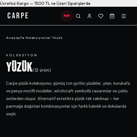
Ücretsiz Kargo — 1500 TL ve Üzeri Siparişlerde
CARPE
Anasayfa
/
Koleksiyonlar
/
Yüzük
KOLEKSIYON
YÜZÜK
(
12
ürün)
Carpe yüzük koleksiyonu; gümüş ton gothic yüzükler, yılan, kurukafa
ve pençe motifli modeller, witchcraft sembollü tasarımlar ve çoklu
setlerden oluşur. Alternatif estetikte yüzük tek takılmaz — her
parmağa dağıtılan kombinasyonlar için farklı kalınlık ve dokularda
seçki.