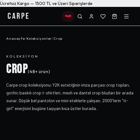
Ücretsiz Kargo — 1500 TL ve Üzeri Siparişlerde
CARPE
Anasayfa
/
Koleksiyonlar
/
Crop
KOLEKSIYON
CROP
(
48+
ürün)
Carpe crop koleksiyonu; Y2K estetiğinin imza parçası crop topları,
gothic baskılı crop t-shirtleri, mesh ve dantel crop bluzları bir arada
sunar. Düşük bel pantolon ve mini eteklerle çalışan, 2000'lerin "it-
girl" enerjisini bugüne taşıyan kısa üstler burada.