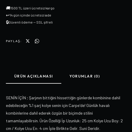
🚚
1500 TL üzeri ücretsiz kargo
↩
14 gün içinde ücretsiz iade
🔒
Güvenli ödeme — SSL şifreli
PAYLAŞ:
ÜRÜN AÇIKLAMASI
YORUMLAR (0)
SENİN İÇİN ; Şarjının bittiğini hissettiğin günlerde kombinine dahil
edebileceğin %1 şarj kolye senin için Carpe'de! Günlük havalı
kombinlerine dahil ederek özgün bir biçimde stilini
tamamlayabilirsin. Ürün Özelliği İp Uzunluk: 25 cm Kolye Ucu Boy: 2
cm / Kolye Ucu En: 4 cm İple Birlikte Gelir. Suni Deridir.