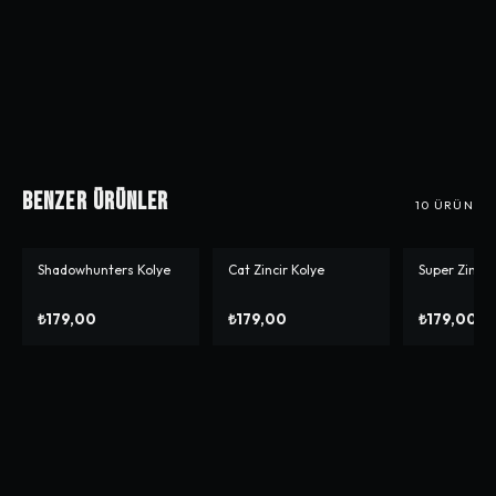
Benzer Ürünler
10
ÜRÜN
Shadowhunters Kolye
Cat Zincir Kolye
Super Zincirl
₺179,00
₺179,00
₺179,00