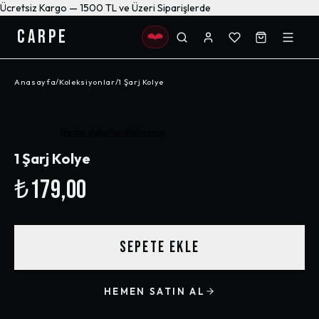
Ücretsiz Kargo — 1500 TL ve Üzeri Siparişlerde
CARPE
Anasayfa
/
Koleksiyonlar
/
1 Şarj Kolye
Henüz değerlendirilmemiş
1 Şarj Kolye
₺179,00
SEPETE EKLE
HEMEN SATIN AL