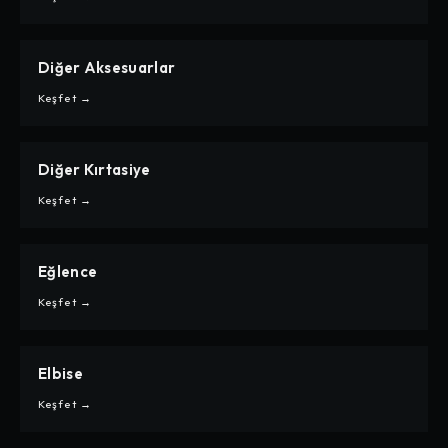
Diğer Aksesuarlar
CARPE
DIĞER AKSESUARLAR
Keşfet →
Diğer Kırtasiye
CARPE
DIĞER KIRTASIYE
Keşfet →
Eğlence
CARPE
EĞLENCE
Keşfet →
Elbise
CARPE
ELBISE
Keşfet →