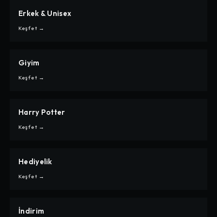
Erkek & Unisex
CARPE
ERKEK & UNISEX
Keşfet →
Giyim
CARPE
GIYIM
Keşfet →
Harry Potter
CARPE
HARRY POTTER
Keşfet →
Hediyelik
CARPE
HEDIYELIK
Keşfet →
İndirim
CARPE