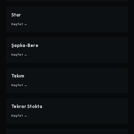
Star
CARPE
STAR
Keşfet →
Şapka-Bere
CARPE
ŞAPKA-BERE
Keşfet →
Takım
CARPE
TAKIM
Keşfet →
Tekrar Stokta
CARPE
TEKRAR STOKTA
Keşfet →