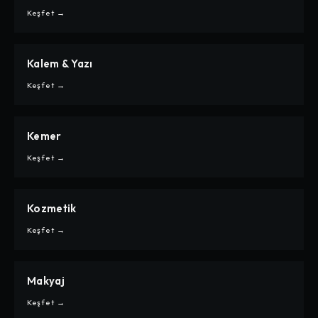
İNDIRIM
Keşfet →
Kalem & Yazı
CARPE
KALEM & YAZI
Keşfet →
Kemer
CARPE
KEMER
Keşfet →
Kozmetik
CARPE
KOZMETIK
Keşfet →
Makyaj
CARPE
MAKYAJ
Keşfet →