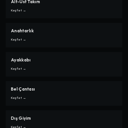
Alt-Üst Takım
CARPE
ALT-ÜST TAKIM
Keşfet →
Anahtarlık
CARPE
ANAHTARLIK
Keşfet →
Ayakkabı
CARPE
AYAKKABI
Keşfet →
Bel Çantası
CARPE
BEL ÇANTASI
Keşfet →
Dış Giyim
CARPE
DIŞ GIYIM
Keşfet →