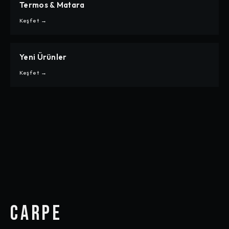
Termos & Matara
CARPE
TERMOS & MATARA
Keşfet →
Yeni Ürünler
CARPE
YENI ÜRÜNLER
Keşfet →
CARPE