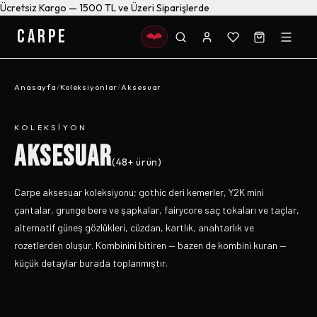
Ücretsiz Kargo — 1500 TL ve Üzeri Siparişlerde
CARPE
Anasayfa
/
Koleksiyonlar
/
Aksesuar
KOLEKSIYON
AKSESUAR
(
48+
ürün)
Carpe aksesuar koleksiyonu; gothic deri kemerler, Y2K mini
çantalar, grunge bere ve şapkalar, fairycore saç tokaları ve taçlar,
alternatif güneş gözlükleri, cüzdan, kartlık, anahtarlık ve
rozetlerden oluşur. Kombinini bitiren — bazen de kombini kuran —
küçük detaylar burada toplanmıştır.