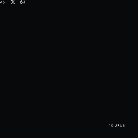
AŞ:
10
ÜRÜN