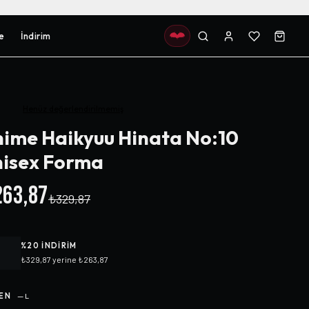
e
İndirim
Henüz değerlendirilmemiş
ime Haikyuu Hinata No:10
isex Forma
63,87
₺329,87
%
20
INDIRIM
₺329,87
yerine
₺263,87
EN
—
L