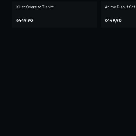
Killer Oversize T-shirt
Anime Disout Cat 
₺449,90
₺449,90