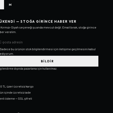
M
ÜKENDI — STOĞA GIRINCE HABER VER
/ Kırmızı-Siyah
seçeneği şu anda mevcut değil. Email bırak, stoğa girince
ber verelim.
Sadece bu ürünün stok bilgilendirmesi için iletişime geçilmesini kabul
ediyorum.
BILDIR
lgilendirme dışında pazarlama için kullanılmaz.
0 TL üzeri ücretsiz kargo
gün içinde ücretsiz iade
nli ödeme — SSL şifreli