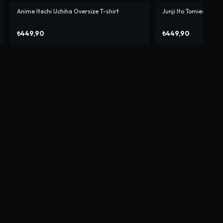
Anime Itachi Uchiha Oversize T-shirt
Junji Ito Tomies Overs
₺449,90
₺449,90