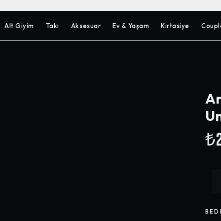
Alt Giyim
Takı
Aksesuar
Ev & Yaşam
Kırtasiye
Coupl
An
Un
₺2
BED