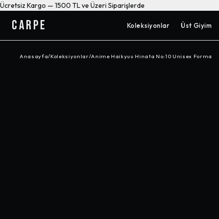
Ücretsiz Kargo — 1500 TL ve Üzeri Siparişlerde
CARPE
Koleksiyonlar
Üst Giyim
Anasayfa
/
Koleksiyonlar
/
Anime Haikyuu Hinata No:10 Unisex Forma
-%
20