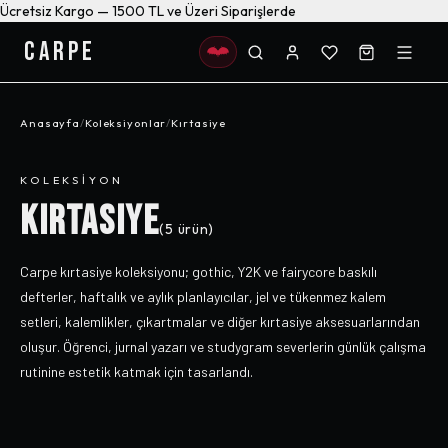
Ücretsiz Kargo — 1500 TL ve Üzeri Siparişlerde
CARPE
Anasayfa
/
Koleksiyonlar
/
Kırtasiye
KOLEKSIYON
KIRTASIYE
(
5
ürün)
Carpe kırtasiye koleksiyonu; gothic, Y2K ve fairycore baskılı
defterler, haftalık ve aylık planlayıcılar, jel ve tükenmez kalem
setleri, kalemlikler, çıkartmalar ve diğer kırtasiye aksesuarlarından
oluşur. Öğrenci, jurnal yazarı ve studygram severlerin günlük çalışma
rutinine estetik katmak için tasarlandı.