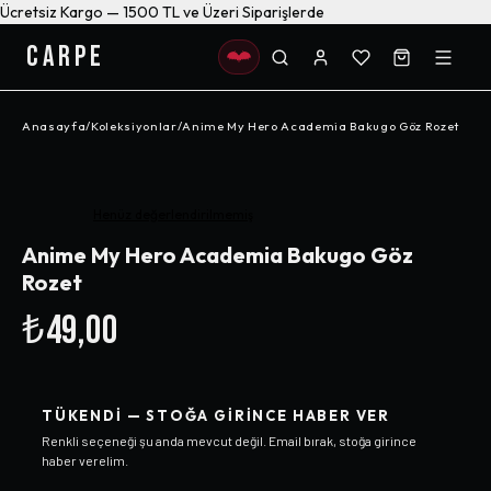
Ücretsiz Kargo — 1500 TL ve Üzeri Siparişlerde
CARPE
Anasayfa
/
Koleksiyonlar
/
Anime My Hero Academia Bakugo Göz Rozet
Henüz değerlendirilmemiş
Anime My Hero Academia Bakugo Göz
Rozet
₺49,00
TÜKENDI — STOĞA GIRINCE HABER VER
Renkli
seçeneği şu anda mevcut değil. Email bırak, stoğa girince
haber verelim.