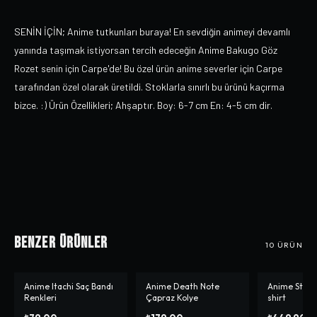
SENİN İÇİN; Anime tutkunları buraya! En sevdiğin animeyi devamlı
yanında taşımak istiyorsan tercih edeceğin Anime Bakugo Göz
Rozet senin için Carpe'de! Bu özel ürün anime severler için Carpe
tarafından özel olarak üretildi. Stoklarla sınırlı bu ürünü kaçırma
bizce. :) Ürün Özellikleri; Ahşaptır. Boy: 6-7 cm En: 4-5 cm dir.
Benzer Ürünler
10
ÜRÜN
Anime Itachi Saç Bandı
Anime Death Note
Anime Star 
-%
10
Renkleri
Çapraz Kolye
shirt