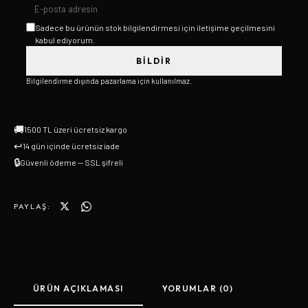
Sadece bu ürünün stok bilgilendirmesi için iletişime geçilmesini
kabul ediyorum.
BILDIR
Bilgilendirme dışında pazarlama için kullanılmaz.
🚚
1500 TL üzeri ücretsiz kargo
↩
14 gün içinde ücretsiz iade
🔒
Güvenli ödeme — SSL şifreli
PAYLAŞ:
ÜRÜN AÇIKLAMASI
YORUMLAR (0)