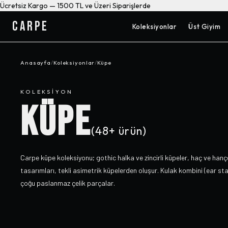
Ücretsiz Kargo — 1500 TL ve Üzeri Siparişlerde
CARPE
Koleksiyonlar
Üst Giyim
Anasayfa
/
Koleksiyonlar
/
Küpe
KOLEKSIYON
KÜPE
(
48+
ürün)
Carpe küpe koleksiyonu; gothic halka ve zincirli küpeler, haç ve hançer
tasarımları, tekli asimetrik küpelerden oluşur. Kulak kombini (ear stac
çoğu paslanmaz çelik parçalar.