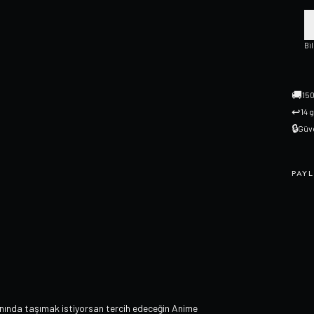
Bi
🚚
150
↩
14 
🔒
Güve
PAYL
anında taşımak istiyorsan tercih edeceğin Anime