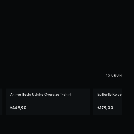
10
ÜRÜN
Anime Itachi Uchiha Oversize T-shirt
Butterfly Kolye
₺449,90
₺179,00