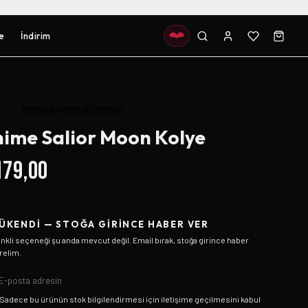
e
İndirim
Henüz değerlendirilmemiş
ime Salior Moon Kolye
79,00
ÜKENDI — STOĞA GIRINCE HABER VER
nkli
seçeneği şu anda mevcut değil. Email bırak, stoğa girince haber
relim.
Sadece bu ürünün stok bilgilendirmesi için iletişime geçilmesini kabul