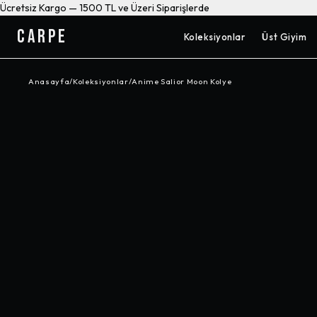
Ücretsiz Kargo — 1500 TL ve Üzeri Siparişlerde
CARPE
Koleksiyonlar
Üst Giyim
Anasayfa
/
Koleksiyonlar
/
Anime Salior Moon Kolye