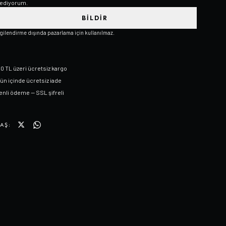
ediyorum.
BILDIR
lgilendirme dışında pazarlama için kullanılmaz.
0 TL üzeri ücretsiz kargo
gün içinde ücretsiz iade
nli ödeme — SSL şifreli
AŞ: