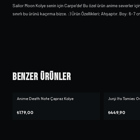
Salior Moon Kolye senin için Carpe'de! Bu özel ürün anime severler içi
sınırlı bu ürünü kaçırma bizce. :) Ürün Özellikleri; Ahşaptır. Boy: 6-7 
Benzer Ürünler
Anime Death Note Çapraz Kolye
Junji Ito Tomies O
₺179,00
₺449,90