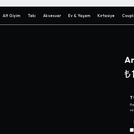
Alt Giyim
Takı
Aksesuar
Ev & Yaşam
Kırtasiye
Coupl
An
₺1
T
Re
ve