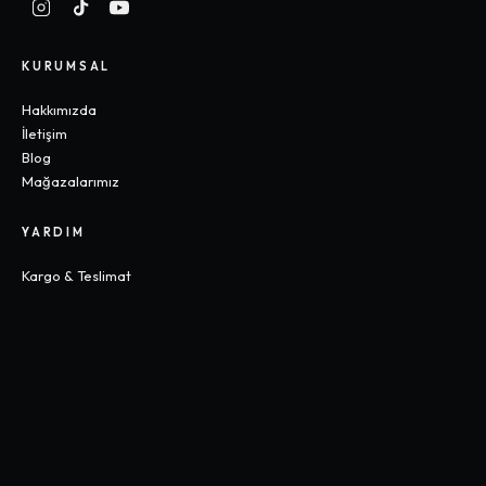
KURUMSAL
Hakkımızda
İletişim
Blog
Mağazalarımız
YARDIM
Kargo & Teslimat
İade & Değişim
Sık Sorulan Sorular
Beden Rehberi
KOLEKSIYONLAR
Gothic
Y2K