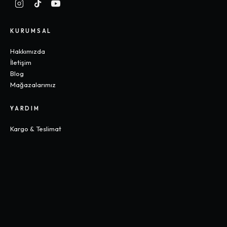
KURUMSAL
Hakkımızda
İletişim
Blog
Mağazalarımız
YARDIM
Kargo & Teslimat
İade & Değişim
Sık Sorulan Sorular
Beden Rehberi
KOLEKSIYONLAR
Gothic
Y2K