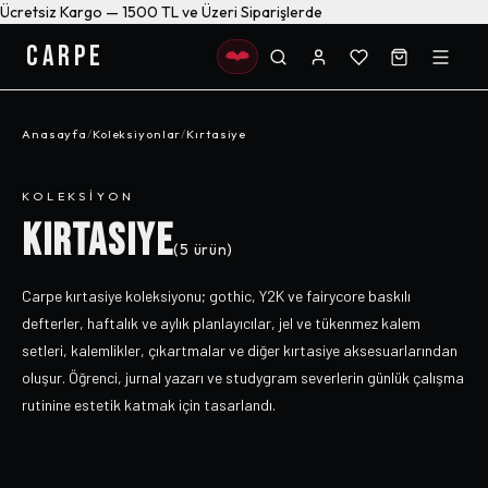
Ücretsiz Kargo — 1500 TL ve Üzeri Siparişlerde
CARPE
Anasayfa
/
Koleksiyonlar
/
Kırtasiye
KOLEKSIYON
KIRTASIYE
(
5
ürün)
Carpe kırtasiye koleksiyonu; gothic, Y2K ve fairycore baskılı
defterler, haftalık ve aylık planlayıcılar, jel ve tükenmez kalem
setleri, kalemlikler, çıkartmalar ve diğer kırtasiye aksesuarlarından
oluşur. Öğrenci, jurnal yazarı ve studygram severlerin günlük çalışma
rutinine estetik katmak için tasarlandı.