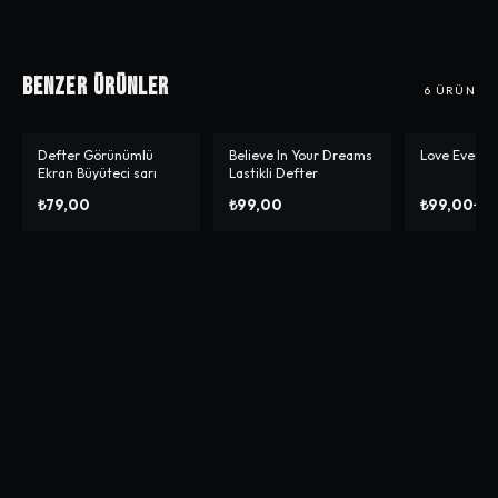
Benzer Ürünler
6
ÜRÜN
Defter Görünümlü
Believe In Your Dreams
Love Everyt
-%
1
Ekran Büyüteci sarı
Lastikli Defter
₺79,00
₺99,00
₺99,00
₺99