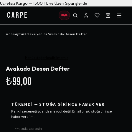
Ücretsiz Kargo — 1500 TL ve Üzeri Siparişlerde
CARPE
Anasayfa
/
Koleksiyonlar
/
Avakado Desen Defter
Henüz değerlendirilmemiş
Avakado Desen Defter
₺99,00
TÜKENDI — STOĞA GIRINCE HABER VER
Renkli
seçeneği şu anda mevcut değil. Email bırak, stoğa girince
haber verelim.