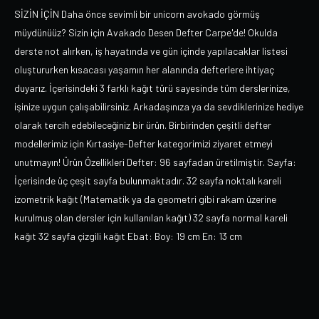
SİZİN İÇİN Daha önce sevimli bir unicorn avokado görmüş
müydünüüz? Sizin için Avakado Desen Defter Carpe'de! Okulda
derste not alırken, iş hayatında ve gün içinde yapılacaklar listesi
oluştururken kısacası yaşamın her alanında defterlere ihtiyaç
duyarız. İçerisindeki 3 farklı kağıt türü sayesinde tüm derslerinize,
işinize uygun çalışabilirsiniz. Arkadaşınıza ya da sevdiklerinize hediye
olarak tercih edebileceğiniz bir ürün. Birbirinden çeşitli defter
modellerimiz için Kırtasiye-Defter kategorimizi ziyaret etmeyi
unutmayın! Ürün Özellikleri Defter: 96 sayfadan üretilmiştir. Sayfa:
İçerisinde üç çeşit sayfa bulunmaktadır. 32 sayfa noktalı kareli
izometrik kağıt (Matematik ya da geometri gibi rakam üzerine
kurulmuş olan dersler için kullanılan kağıt) 32 sayfa normal kareli
kağıt 32 sayfa çizgili kağıt Ebat: Boy: 19 cm En: 13 cm