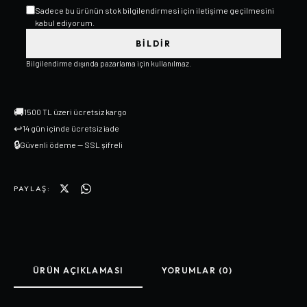
Sadece bu ürünün stok bilgilendirmesi için iletişime geçilmesini
kabul ediyorum.
BILDIR
Bilgilendirme dışında pazarlama için kullanılmaz.
🚚
1500 TL üzeri ücretsiz kargo
↩
14 gün içinde ücretsiz iade
🔒
Güvenli ödeme — SSL şifreli
PAYLAŞ:
ÜRÜN AÇIKLAMASI
YORUMLAR (0)