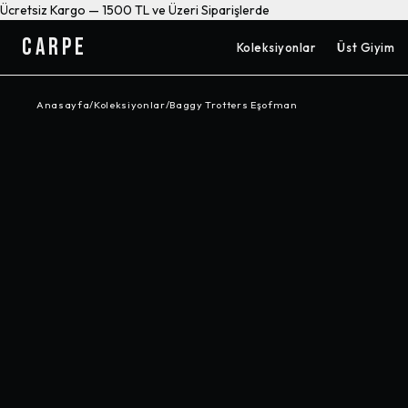
Ücretsiz Kargo — 1500 TL ve Üzeri Siparişlerde
CARPE
Koleksiyonlar
Üst Giyim
Anasayfa
/
Koleksiyonlar
/
Baggy Trotters Eşofman
-%
27