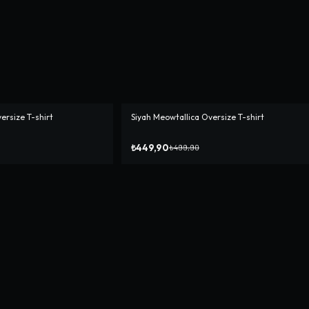
rsize T-shirt
Siyah Meowtallica Oversize T-shirt
-%
10
₺449,90
₺499,90