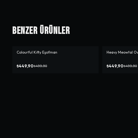
Benzer Ürünler
Colourful Kitty Eşofman
Heavy Meowtal Ove
-%
10
-%
10
₺449,90
₺449,90
₺499,90
₺499,90