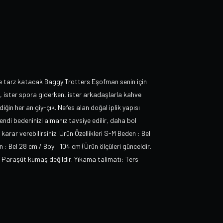
ine tarz katacak Baggy Trotters Eşofman senin için
, ister spora giderken, ister arkadaşlarla kahve
in her an giy-çık. Nefes alan doğal iplik yapısı
endi bedeninizi almanız tavsiye edilir, daha bol
arar verebilirsiniz. Ürün Özellikleri S-M Beden : Bel
: Bel 28 cm / Boy : 104 cm (Ürün ölçüleri günceldir.
 Paraşüt kumaş değildir. Yıkama talimatı: Ters