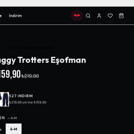
e
İndirim
Henüz değerlendirilmemiş
ggy Trotters Eşofman
59,90
₺219,90
%
27
INDIRIM
₺219,90
yerine
₺159,90
EN
—
S-M
L
S-M