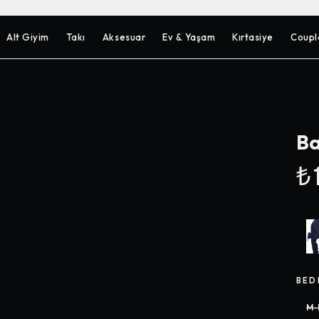
Alt Giyim
Takı
Aksesuar
Ev & Yaşam
Kırtasiye
Coupl
Ba
₺1
BED
M-