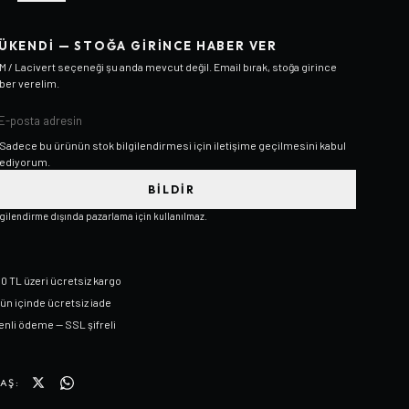
ÜKENDI — STOĞA GIRINCE HABER VER
M / Lacivert
seçeneği şu anda mevcut değil. Email bırak, stoğa girince
ber verelim.
Sadece bu ürünün stok bilgilendirmesi için iletişime geçilmesini kabul
ediyorum.
BILDIR
lgilendirme dışında pazarlama için kullanılmaz.
0 TL üzeri ücretsiz kargo
gün içinde ücretsiz iade
nli ödeme — SSL şifreli
AŞ: