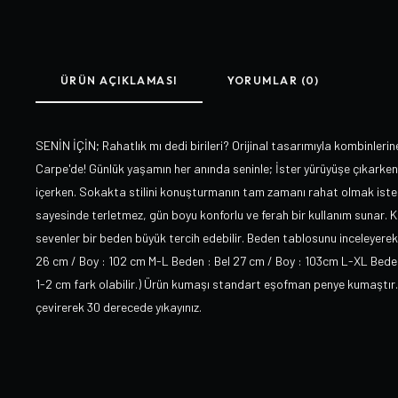
ÜRÜN AÇIKLAMASI
YORUMLAR (0)
SENİN İÇİN; Rahatlık mı dedi birileri? Orijinal tasarımıyla kombinler
Carpe'de! Günlük yaşamın her anında seninle; İster yürüyüşe çıkarken
içerken. Sokakta stilini konuşturmanın tam zamanı rahat olmak istediğ
sayesinde terletmez, gün boyu konforlu ve ferah bir kullanım sunar. K
sevenler bir beden büyük tercih edebilir. Beden tablosunu inceleyerek k
26 cm / Boy : 102 cm M-L Beden : Bel 27 cm / Boy : 103cm L-XL Beden 
1-2 cm fark olabilir.) Ürün kumaşı standart eşofman penye kumaştır.
çevirerek 30 derecede yıkayınız.