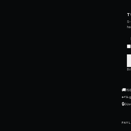
T
S-
ha
Bi
🚚
150
↩
14 
🔒
Güve
PAYL