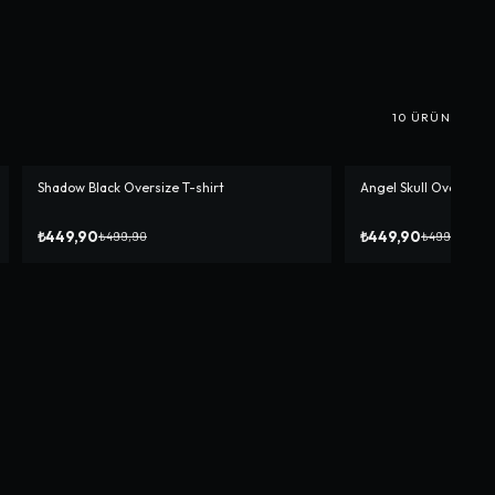
10
ÜRÜN
Shadow Black Oversize T-shirt
Angel Skull Oversize T
-%
10
-%
10
₺449,90
₺449,90
₺499,90
₺499,90