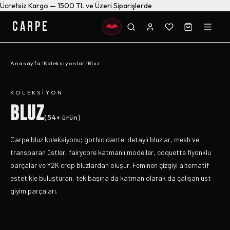
Ücretsiz Kargo — 1500 TL ve Üzeri Siparişlerde
CARPE
Anasayfa
/
Koleksiyonlar
/
Bluz
KOLEKSIYON
BLUZ
(
54+
ürün)
Carpe bluz koleksiyonu; gothic dantel detaylı bluzlar, mesh ve
transparan üstler, fairycore katmanlı modeller, coquette fiyonklu
parçalar ve Y2K crop bluzlardan oluşur. Feminen çizgiyi alternatif
estetikle buluşturan, tek başına da katman olarak da çalışan üst
giyim parçaları.