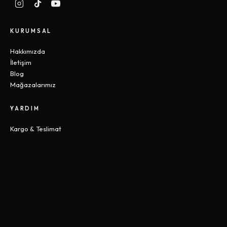
KURUMSAL
Hakkımızda
İletişim
Blog
Mağazalarımız
YARDIM
Kargo & Teslimat
İade & Değişim
Sık Sorulan Sorular
Beden Rehberi
KOLEKSIYONLAR
Gothic
Y2K