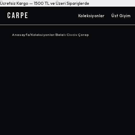
Ücretsiz Kargo — 1500 TL ve Üzeri Siparişlerde
CARPE
Koleksiyonlar
Üst Giyim
Anasayfa
/
Koleksiyonlar
/
Belalı Civciv Çorap