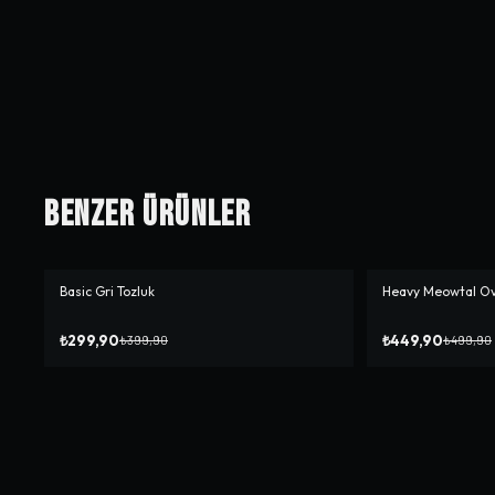
Benzer Ürünler
Basic Gri Tozluk
Heavy Meowtal Ove
-%
25
-%
10
₺299,90
₺449,90
₺399,90
₺499,90