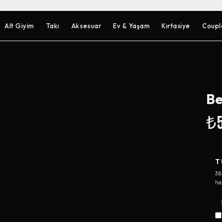
Alt Giyim
Takı
Aksesuar
Ev & Yaşam
Kırtasiye
Coupl
Be
₺5
T
36
ha