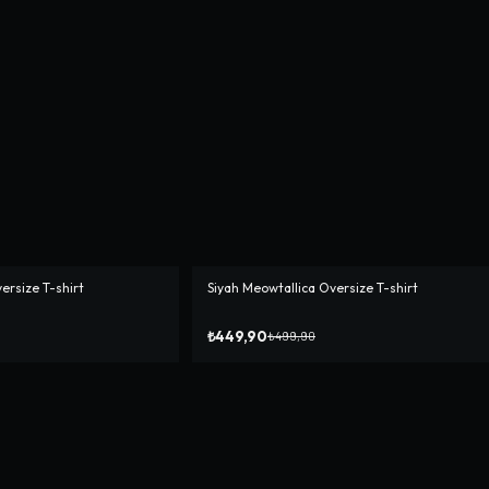
rsize T-shirt
Siyah Meowtallica Oversize T-shirt
-%
10
₺449,90
₺499,90