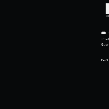
Bi
🚚
150
↩
14 
🔒
Güve
PAYL