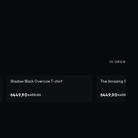
10
ÜRÜN
Shadow Black Oversize T-shirt
The Amazing Spider O
-%
10
-%
10
₺449,90
₺449,90
₺499,90
₺499,90