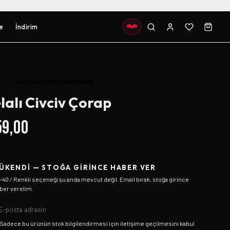
e
İndirim
Henüz değerlendirilmemiş
lalı Civciv Çorap
9,00
ÜKENDI — STOĞA GIRINCE HABER VER
-40 / Renkli
seçeneği şu anda mevcut değil. Email bırak, stoğa girince
ber verelim.
Sadece bu ürünün stok bilgilendirmesi için iletişime geçilmesini kabul