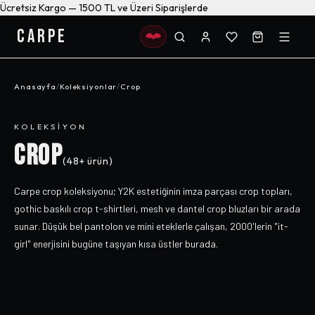
Ücretsiz Kargo — 1500 TL ve Üzeri Siparişlerde
CARPE
Anasayfa
/
Koleksiyonlar
/
Crop
KOLEKSIYON
CROP
(
48+
ürün)
Carpe crop koleksiyonu; Y2K estetiğinin imza parçası crop topları,
gothic baskılı crop t-shirtleri, mesh ve dantel crop bluzları bir arada
sunar. Düşük bel pantolon ve mini eteklerle çalışan, 2000'lerin "it-
girl" enerjisini bugüne taşıyan kısa üstler burada.