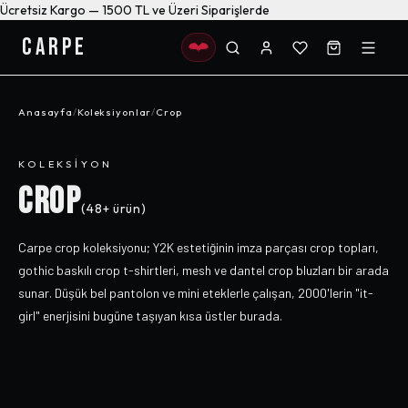
Ücretsiz Kargo — 1500 TL ve Üzeri Siparişlerde
CARPE
Anasayfa
/
Koleksiyonlar
/
Crop
KOLEKSIYON
CROP
(
48+
ürün)
Carpe crop koleksiyonu; Y2K estetiğinin imza parçası crop topları,
gothic baskılı crop t-shirtleri, mesh ve dantel crop bluzları bir arada
sunar. Düşük bel pantolon ve mini eteklerle çalışan, 2000'lerin "it-
girl" enerjisini bugüne taşıyan kısa üstler burada.