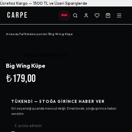
Ücretsiz Kargo — 1500 TL ve Üzeri Siparişlerde
CARPE
Anasayfa
/
Koleksiyonlar
/
Big Wing Küpe
Henüz değerlendirilmemiş
Big Wing Küpe
₺179,00
TÜKENDI — STOĞA GIRINCE HABER VER
Gri
seçeneği şu anda mevcut değil. Email bırak, stoğa girince haber
verelim.