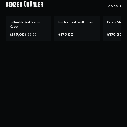
Benzer Ürünler
10
ÜRÜN
Sallantılı Red Spider
Perforated Skull Küpe
Bronz Star 
-%
10
Küpe
₺179,00
₺179,00
₺179,00
₺199,90