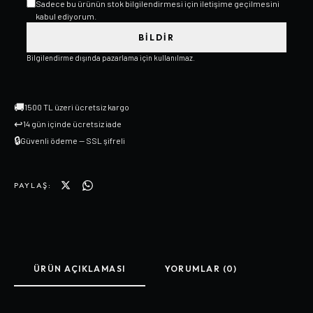
Sadece bu ürünün stok bilgilendirmesi için iletişime geçilmesini
kabul ediyorum.
BILDIR
Bilgilendirme dışında pazarlama için kullanılmaz.
🚚
1500 TL üzeri ücretsiz kargo
↩
14 gün içinde ücretsiz iade
🔒
Güvenli ödeme — SSL şifreli
PAYLAŞ:
ÜRÜN AÇIKLAMASI
YORUMLAR (0)