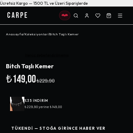
Ücretsiz Kargo — 1500 TL ve Üzeri Siparişlerde
CARPE
Anasayfa
/
Koleksiyonlar
/
Bitch Taşlı Kemer
-%
35
Henüz değerlendirilmemiş
Bitch Taşlı Kemer
₺149,00
₺229,90
%
35
INDIRIM
₺229,90
yerine
₺149,00
TÜKENDI — STOĞA GIRINCE HABER VER