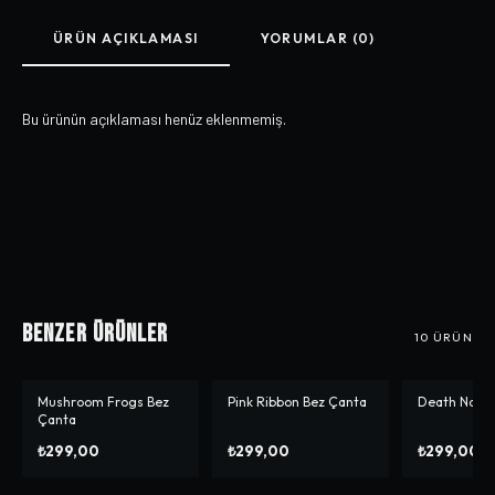
ÜRÜN AÇIKLAMASI
YORUMLAR (0)
Bu ürünün açıklaması henüz eklenmemiş.
Benzer Ürünler
10
ÜRÜN
Mushroom Frogs Bez
Pink Ribbon Bez Çanta
Death Note 
Çanta
₺299,00
₺299,00
₺299,00