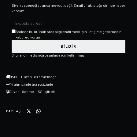
Siyah
seçeneği şu anda mevcut değil. Email bırak, stoğa girince haber
verelim.
Sadece bu ürünün stok bilgilendirmesi için iletişime geçilmesini
kabul ediyorum.
BILDIR
Bilgilendirme dışında pazarlama için kullanılmaz.
🚚
1500 TL üzeri ücretsiz kargo
↩
14 gün içinde ücretsiz iade
🔒
Güvenli ödeme — SSL şifreli
PAYLAŞ: