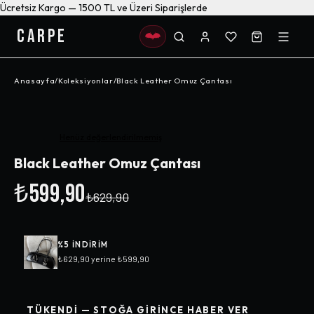
Ücretsiz Kargo — 1500 TL ve Üzeri Siparişlerde
CARPE
Anasayfa
/
Koleksiyonlar
/
Black Leather Omuz Çantası
-%
5
Henüz değerlendirilmemiş
Black Leather Omuz Çantası
₺599,90
₺629,90
%
5
INDIRIM
₺629,90
yerine
₺599,90
TÜKENDI — STOĞA GIRINCE HABER VER