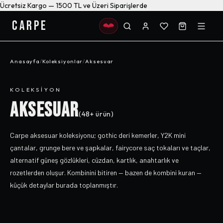
Ücretsiz Kargo — 1500 TL ve Üzeri Siparişlerde
CARPE
Anasayfa
/
Koleksiyonlar
/
Aksesuar
KOLEKSIYON
AKSESUAR
(
48+
ürün)
Carpe aksesuar koleksiyonu; gothic deri kemerler, Y2K mini
çantalar, grunge bere ve şapkalar, fairycore saç tokaları ve taçlar,
alternatif güneş gözlükleri, cüzdan, kartlık, anahtarlık ve
rozetlerden oluşur. Kombinini bitiren — bazen de kombini kuran —
küçük detaylar burada toplanmıştır.