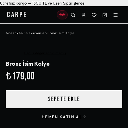
Ücretsiz Kargo — 1500 TL ve Üzeri Siparişlerde
CARPE
Anasayfa
/
Koleksiyonlar
/
Bronz İsim Kolye
Henüz değerlendirilmemiş
Bronz İsim Kolye
₺179,00
SEPETE EKLE
HEMEN SATIN AL