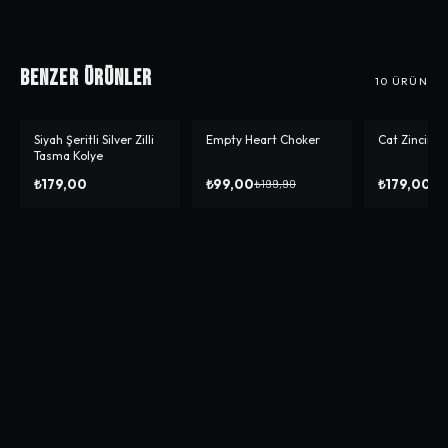
Benzer Ürünler
10
ÜRÜN
Siyah Şeritli Silver Zilli
Empty Heart Choker
Cat Zincir K
-%
50
Tasma Kolye
₺179,00
₺99,00
₺179,00
₺199,90