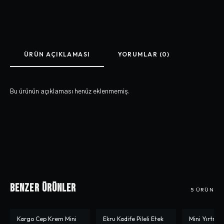
ÜRÜN AÇIKLAMASI
YORUMLAR (0)
Bu ürünün açıklaması henüz eklenmemiş.
Benzer Ürünler
5
ÜRÜN
Kargo Cep Krem Mini
Ekru Kadife Pileli Etek
Mini Yırtmaç
-%
3
-%
10
-%
13