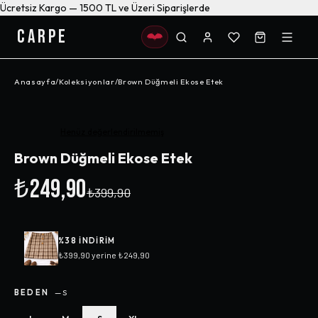
Ücretsiz Kargo — 1500 TL ve Üzeri Siparişlerde
CARPE
Anasayfa
/
Koleksiyonlar
/
Brown Düğmeli Ekose Etek
-%
38
Henüz değerlendirilmemiş
Brown Düğmeli Ekose Etek
₺249,90
₺399,90
%
38
INDIRIM
₺399,90
yerine
₺249,90
BEDEN
—
S