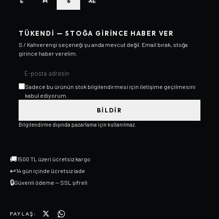
L
M
S
XL
TÜKENDI — STOĞA GIRINCE HABER VER
S / Kahverengi
seçeneği şu anda mevcut değil. Email bırak, stoğa
girince haber verelim.
Sadece bu ürünün stok bilgilendirmesi için iletişime geçilmesini
kabul ediyorum.
BILDIR
Bilgilendirme dışında pazarlama için kullanılmaz.
🚚
1500 TL üzeri ücretsiz kargo
↩
14 gün içinde ücretsiz iade
🔒
Güvenli ödeme — SSL şifreli
PAYLAŞ: