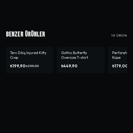
Benzer Ürünler
10
ÜRÜN
Ters Dikiş Injured Kitty
Gothic Butterfly
Perforated B
-%
33
Crop
Oversize T-shirt
Küpe
₺199,90
₺449,90
₺179,00
₺299,90