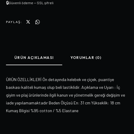
🔒
Güvenli ödeme — SSL şifreli
PAYLAŞ:
ÜRÜN AÇIKLAMASI
YORUMLAR (0)
ÜRÜN ÖZELLİKLERİ Ön detayında kelebek ve çiçek, puantiye
baskası kaliteli kumaş olup beli lastiklidir. Açıklama ve Uyarı : İç
giyim ve plaj ürünlerinde ilgili kanun ve yönetmelik gereği değişim ve
iade yapılamamaktadır Beden Ölçüsü En: 31 cm Yükseklik: 18 cm
Kumaş Bilgisi %95 cotton / %5 Elastane