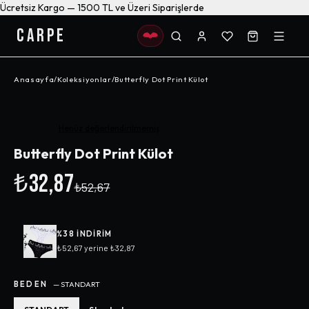
Ücretsiz Kargo — 1500 TL ve Üzeri Siparişlerde
CARPE
Anasayfa
/
Koleksiyonlar
/
Butterfly Dot Print Külot
-%
38
Henüz değerlendirilmemiş
Butterfly Dot Print Külot
₺32,87
₺52,67
%
38
INDIRIM
₺52,67
yerine
₺32,87
BEDEN
—
STANDART