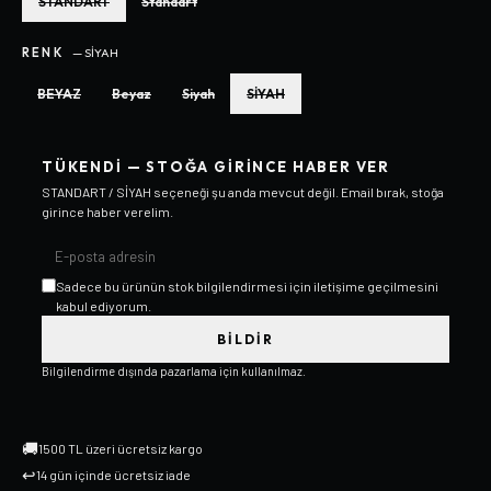
STANDART
Standart
RENK
—
SİYAH
BEYAZ
Beyaz
Siyah
SİYAH
TÜKENDI — STOĞA GIRINCE HABER VER
STANDART / SİYAH
seçeneği şu anda mevcut değil. Email bırak, stoğa
girince haber verelim.
Sadece bu ürünün stok bilgilendirmesi için iletişime geçilmesini
kabul ediyorum.
BILDIR
Bilgilendirme dışında pazarlama için kullanılmaz.
🚚
1500 TL üzeri ücretsiz kargo
↩
14 gün içinde ücretsiz iade