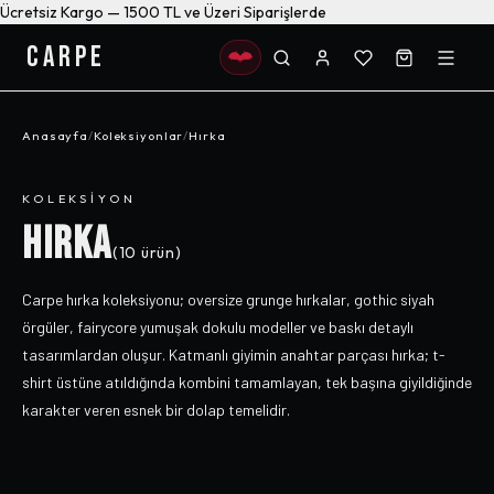
Ücretsiz Kargo — 1500 TL ve Üzeri Siparişlerde
CARPE
Anasayfa
/
Koleksiyonlar
/
Hırka
KOLEKSIYON
HIRKA
(
10
ürün)
Carpe hırka koleksiyonu; oversize grunge hırkalar, gothic siyah
örgüler, fairycore yumuşak dokulu modeller ve baskı detaylı
tasarımlardan oluşur. Katmanlı giyimin anahtar parçası hırka; t-
shirt üstüne atıldığında kombini tamamlayan, tek başına giyildiğinde
karakter veren esnek bir dolap temelidir.