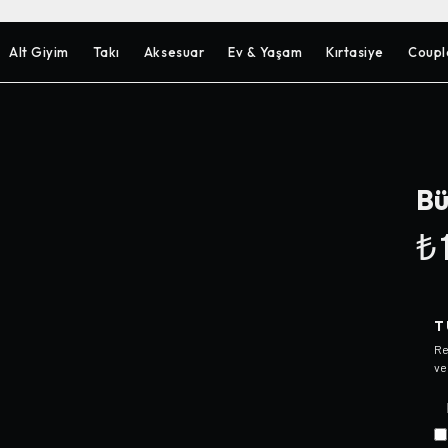
Alt Giyim
Takı
Aksesuar
Ev & Yaşam
Kırtasiye
Coupl
Bü
₺1
T
Re
ve