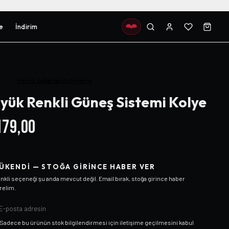
e
İndirim
Henüz değerlendirilmemiş
yük Renkli Güneş Sistemi Kolye
79,00
ÜKENDI — STOĞA GIRINCE HABER VER
nkli
seçeneği şu anda mevcut değil. Email bırak, stoğa girince haber
relim.
Sadece bu ürünün stok bilgilendirmesi için iletişime geçilmesini kabul