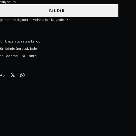
ediyorum.
BILDIR
lgilendirme dışında pazarlama için kullanılmaz.
0 TL üzeri ücretsiz kargo
gün içinde ücretsiz iade
nli ödeme — SSL şifreli
AŞ: