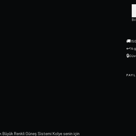
Bi
🚚
150
↩
14 
🔒
Güve
PAYL
üyük Renkli Güneş Sistemi Kolye senin için