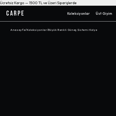
Ücretsiz Kargo — 1500 TL ve Üzeri Siparişlerde
CARPE
Koleksiyonlar
Üst Giyim
Anasayfa
/
Koleksiyonlar
/
Büyük Renkli Güneş Sistemi Kolye