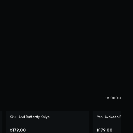
10
ÜRÜN
Skull And Butterfly Kolye
Yeni Avokado Bff Koly
₺179,00
₺179,00