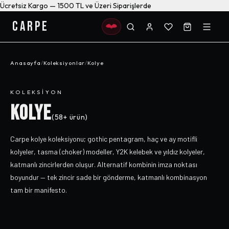
Ücretsiz Kargo — 1500 TL ve Üzeri Siparişlerde
CARPE
Anasayfa
/
Koleksiyonlar
/
Kolye
KOLEKSIYON
KOLYE
(
58+
ürün)
Carpe kolye koleksiyonu; gothic pentagram, haç ve ay motifli
kolyeler, tasma (choker) modeller, Y2K kelebek ve yıldız kolyeler,
katmanlı zincirlerden oluşur. Alternatif kombinin imza noktası
boyundur — tek zincir sade bir gönderme, katmanlı kombinasyon
tam bir manifesto.