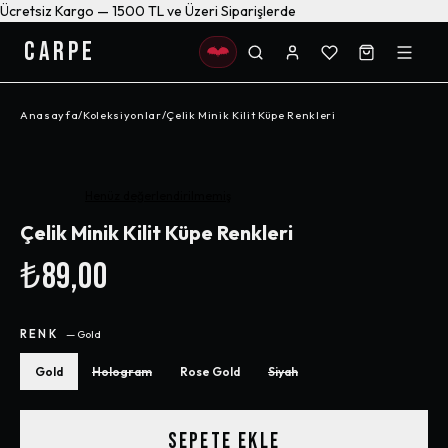
Ücretsiz Kargo — 1500 TL ve Üzeri Siparişlerde
CARPE
Anasayfa
/
Koleksiyonlar
/
Çelik Minik Kilit Küpe Renkleri
Henüz değerlendirilmemiş
Çelik Minik Kilit Küpe Renkleri
₺89,00
RENK
—
Gold
Gold
Hologram
Rose Gold
Siyah
SEPETE EKLE