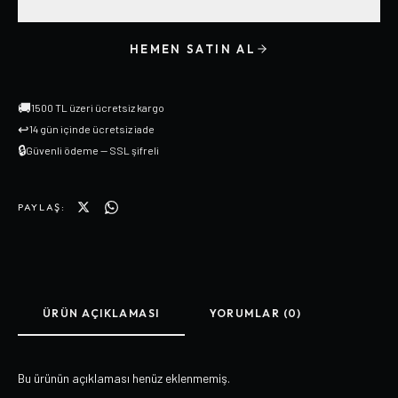
HEMEN SATIN AL
🚚
1500 TL üzeri ücretsiz kargo
↩
14 gün içinde ücretsiz iade
🔒
Güvenli ödeme — SSL şifreli
PAYLAŞ:
ÜRÜN AÇIKLAMASI
YORUMLAR (0)
Bu ürünün açıklaması henüz eklenmemiş.