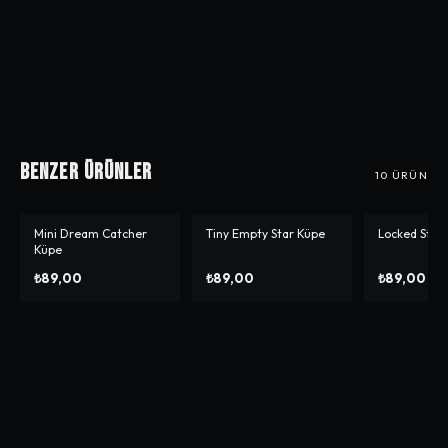
Benzer Ürünler
10
ÜRÜN
Mini Dream Catcher
Tiny Empty Star Küpe
Locked Star
Küpe
₺89,00
₺89,00
₺89,00