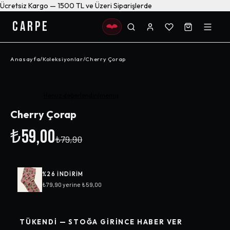
Ücretsiz Kargo — 1500 TL ve Üzeri Siparişlerde
CARPE
Anasayfa
/
Koleksiyonlar
/
Cherry Çorap
-%
26
Henüz değerlendirilmemiş
Cherry Çorap
₺59,00
₺79,90
%
26
INDIRIM
₺79,90
yerine
₺59,00
TÜKENDI — STOĞA GIRINCE HABER VER