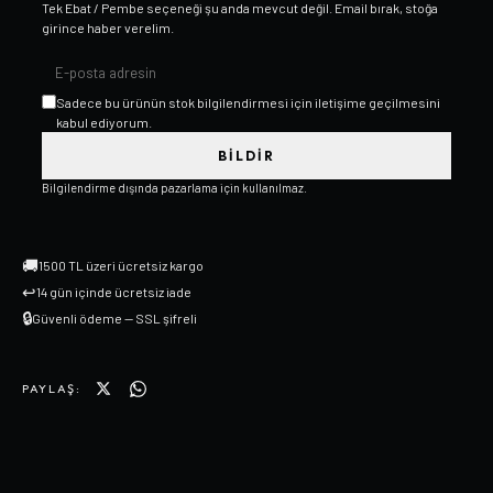
Tek Ebat / Pembe
seçeneği şu anda mevcut değil. Email bırak, stoğa
girince haber verelim.
Sadece bu ürünün stok bilgilendirmesi için iletişime geçilmesini
kabul ediyorum.
BILDIR
Bilgilendirme dışında pazarlama için kullanılmaz.
🚚
1500 TL üzeri ücretsiz kargo
↩
14 gün içinde ücretsiz iade
🔒
Güvenli ödeme — SSL şifreli
PAYLAŞ: