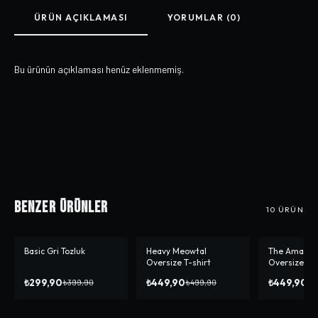
ÜRÜN AÇIKLAMASI
YORUMLAR (0)
Bu ürünün açıklaması henüz eklenmemiş.
Benzer Ürünler
10
ÜRÜN
Basic Gri Tozluk
Heavy Meowtal
The Amazing
-%
25
-%
10
-%
10
Oversize T-shirt
Oversize T-s
₺299,90
₺449,90
₺449,90
₺399,90
₺499,90
₺4