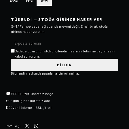
L-XL
M-L
S-M
TÜKENDI — STOĞA GIRINCE HABER VER
S-M / Pembe
seçeneği şu anda mevcut değil. Email bırak, stoğa
girince haber verelim.
Sadece bu ürünün stok bilgilendirmesi için iletişime geçilmesini
kabul ediyorum.
BILDIR
Bilgilendirme dışında pazarlama için kullanılmaz.
🚚
1500 TL üzeri ücretsiz kargo
↩
14 gün içinde ücretsiz iade
🔒
Güvenli ödeme — SSL şifreli
PAYLAŞ: