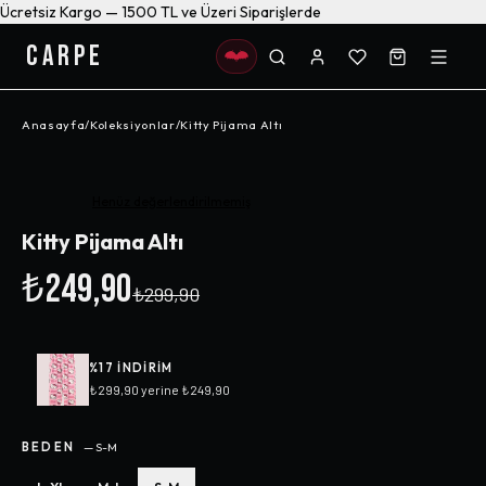
Ücretsiz Kargo — 1500 TL ve Üzeri Siparişlerde
CARPE
Anasayfa
/
Koleksiyonlar
/
Kitty Pijama Altı
-%
17
Henüz değerlendirilmemiş
Kitty Pijama Altı
₺249,90
₺299,90
%
17
INDIRIM
₺299,90
yerine
₺249,90
BEDEN
—
S-M