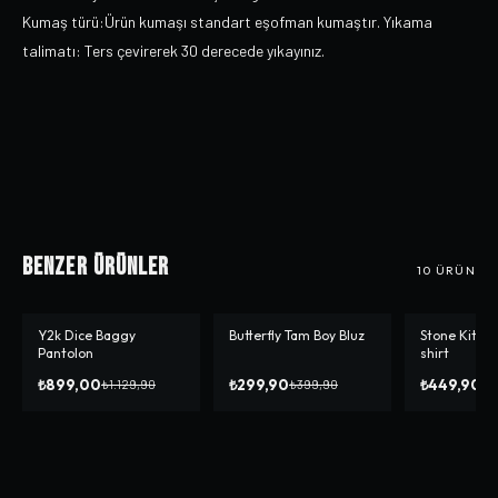
Kumaş türü:Ürün kumaşı standart eşofman kumaştır. Yıkama
talimatı: Ters çevirerek 30 derecede yıkayınız.
Benzer Ürünler
10
ÜRÜN
Y2k Dice Baggy
Butterfly Tam Boy Bluz
Stone Kitty 
-%
20
-%
25
Pantolon
shirt
₺899,00
₺299,90
₺449,90
₺1.129,90
₺399,90