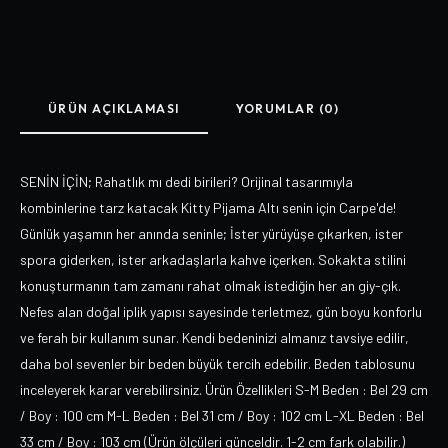
ÜRÜN AÇIKLAMASI
YORUMLAR (0)
SENİN İÇİN; Rahatlık mı dedi birileri? Orijinal tasarımıyla
kombinlerine tarz katacak Kitty Pijama Altı senin için Carpe'de!
Günlük yaşamın her anında seninle; İster yürüyüşe çıkarken, ister
spora giderken, ister arkadaşlarla kahve içerken. Sokakta stilini
konuşturmanın tam zamanı rahat olmak istediğin her an giy-çık.
Nefes alan doğal iplik yapısı sayesinde terletmez, gün boyu konforlu
ve ferah bir kullanım sunar. Kendi bedeninizi almanız tavsiye edilir,
daha bol sevenler bir beden büyük tercih edebilir. Beden tablosunu
inceleyerek karar verebilirsiniz. Ürün Özellikleri S-M Beden : Bel 29 cm
/ Boy : 100 cm M-L Beden : Bel 31 cm / Boy : 102 cm L-XL Beden : Bel
33 cm / Boy : 103 cm (Ürün ölçüleri günceldir. 1-2 cm fark olabilir.)