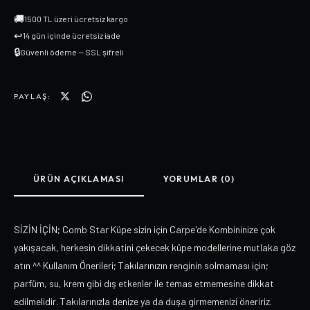
🚚
1500 TL üzeri ücretsiz kargo
↩
14 gün içinde ücretsiz iade
🔒
Güvenli ödeme — SSL şifreli
PAYLAŞ:
ÜRÜN AÇIKLAMASI
YORUMLAR (0)
SİZİN İÇİN; Comb Star Küpe sizin için Carpe'de Kombininize çok
yakışacak, herkesin dikkatini çekecek küpe modellerine mutlaka göz
atın ^^ Kullanım Önerileri; Takılarınızın renginin solmaması için;
parfüm, su, krem gibi dış etkenler ile temas etmemesine dikkat
edilmelidir. Takılarınızla denize ya da duşa girmemenizi öneririz.