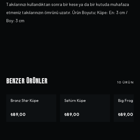
Takılarınızı kullandıktan sonra bir kese ya da bir kutuda muhafaza
etmeniz takılarınızın ömrünü uzatır. Ürün Boyutu; Küpe: En: 3 cm /
Boy: 3 cm
Benzer Ürünler
10
ÜRÜN
Bronz Star Küpe
Satürn Küpe
Big Frog Kü
₺89,00
₺89,00
₺89,00