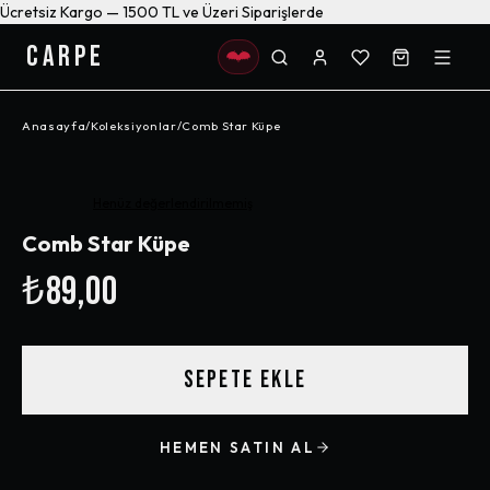
Ücretsiz Kargo — 1500 TL ve Üzeri Siparişlerde
CARPE
Anasayfa
/
Koleksiyonlar
/
Comb Star Küpe
Henüz değerlendirilmemiş
Comb Star Küpe
₺89,00
SEPETE EKLE
HEMEN SATIN AL