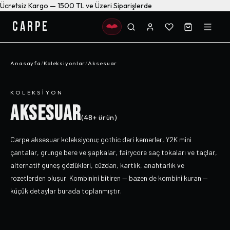
Ücretsiz Kargo — 1500 TL ve Üzeri Siparişlerde
CARPE
Anasayfa
/
Koleksiyonlar
/
Aksesuar
KOLEKSIYON
AKSESUAR
(
48+
ürün)
Carpe aksesuar koleksiyonu; gothic deri kemerler, Y2K mini
çantalar, grunge bere ve şapkalar, fairycore saç tokaları ve taçlar,
alternatif güneş gözlükleri, cüzdan, kartlık, anahtarlık ve
rozetlerden oluşur. Kombinini bitiren — bazen de kombini kuran —
küçük detaylar burada toplanmıştır.