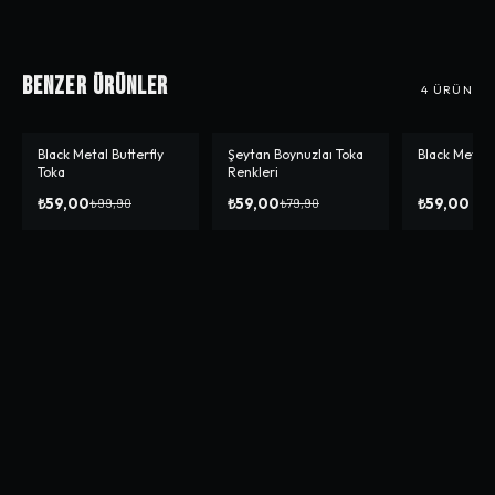
Benzer Ürünler
4
ÜRÜN
Black Metal Butterfly
Şeytan Boynuzlaı Toka
Black Metal 
-%
41
-%
26
Toka
Renkleri
₺59,00
₺59,00
₺59,00
₺99,90
₺79,90