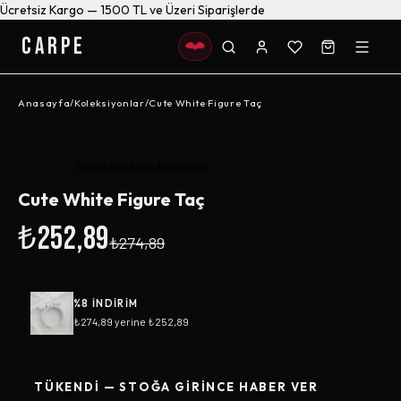
Ücretsiz Kargo — 1500 TL ve Üzeri Siparişlerde
CARPE
Anasayfa
/
Koleksiyonlar
/
Cute White Figure Taç
-%
8
Henüz değerlendirilmemiş
Cute White Figure Taç
₺252,89
₺274,89
%
8
INDIRIM
₺274,89
yerine
₺252,89
TÜKENDI — STOĞA GIRINCE HABER VER