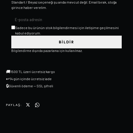
Standart / Beyaz
seçeneği şu anda mevcut değil. Email bırak, stoğa
girince haber verelim.
Sadece bu ürünün stok bilgilendirmesi için iletişime geçilmesini
kabul ediyorum.
BILDIR
Bilgilendirme dışında pazarlama için kullanılmaz.
🚚
1500 TL üzeri ücretsiz kargo
↩
14 gün içinde ücretsiz iade
🔒
Güvenli ödeme — SSL şifreli
PAYLAŞ: