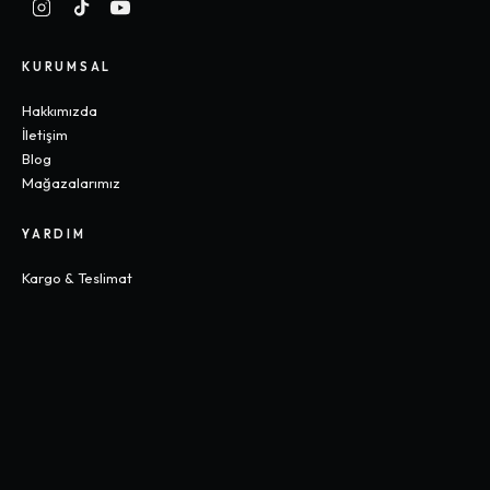
KURUMSAL
Hakkımızda
İletişim
Blog
Mağazalarımız
YARDIM
Kargo & Teslimat
İade & Değişim
Sık Sorulan Sorular
Beden Rehberi
KOLEKSIYONLAR
Gothic
Y2K