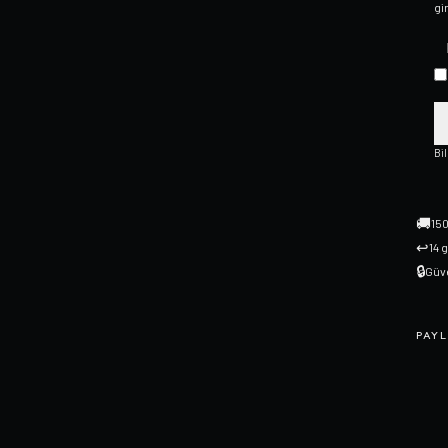
gi
Bi
🚚
150
↩
14 
🔒
Güve
PAYL