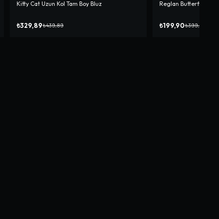
Kitty Cat Uzun Kol Tam Boy Bluz
Reglan Butterfly Crop
-%
25
-%
50
₺329,89
₺199,90
₺439,89
₺399,90