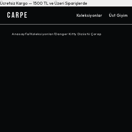
Ücretsiz Kargo — 1500 TL ve Üzeri Siparişlerde
CARPE
Koleksiyonlar
Üst Giyim
Anasayfa
/
Koleksiyonlar
/
Danger Kitty Dizüstü Çorap
-%
26