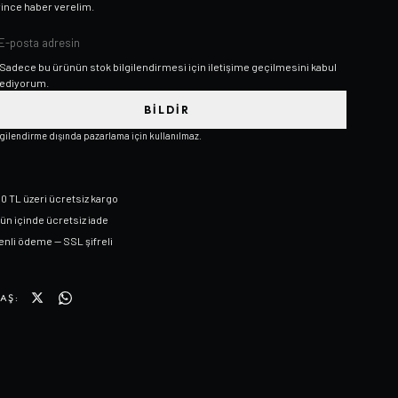
rince haber verelim.
Sadece bu ürünün stok bilgilendirmesi için iletişime geçilmesini kabul
ediyorum.
BILDIR
lgilendirme dışında pazarlama için kullanılmaz.
0 TL üzeri ücretsiz kargo
gün içinde ücretsiz iade
nli ödeme — SSL şifreli
AŞ: