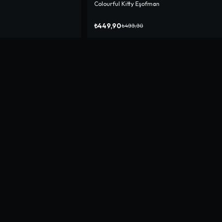
Colourful Kitty Eşofman
-%
10
₺449,90
₺499,90