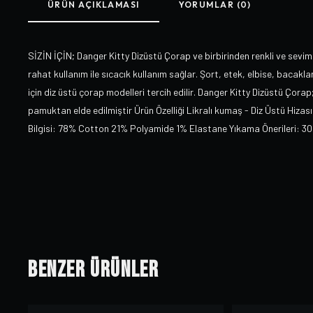
ÜRÜN AÇIKLAMASI
YORUMLAR (0)
SİZİN İÇİN; Danger Kitty Dizüstü Çorap ve birbirinden renkli ve seviml
rahat kullanım ile sıcacık kullanım sağlar. Şort, etek, elbise, bacakl
için diz üstü çorap modelleri tercih edilir. Danger Kitty Dizüstü Çorap
pamuktan elde edilmiştir Ürün Özelliği Likralı kumaş - Diz Üstü Hiz
Bilgisi: 78% Cotton 21% Polyamide 1% Elastane Yıkama Önerileri: 30 
Benzer Ürünler