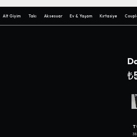
Alt Giyim
Takı
Aksesuar
Ev & Yaşam
Kırtasiye
Coupl
Da
₺5
T
36