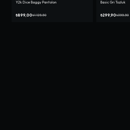
Y2k Dice Baggy Pantolon
Basic Gri Tozluk
-%
20
-%
25
₺899,00
₺299,90
₺1.129,90
₺399,90