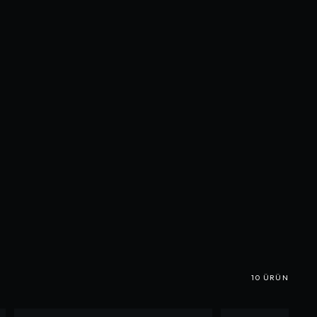
10
ÜRÜN