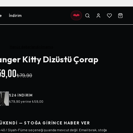
e
İndirim
Henüz değerlendirilmemiş
nger Kitty Dizüstü Çorap
9,00
₺79,90
%
26
INDIRIM
₺79,90
yerine
₺59,00
ÜKENDI — STOĞA GIRINCE HABER VER
-40 / Siyah-Füme
seçeneği şu anda mevcut değil. Email bırak, stoğa