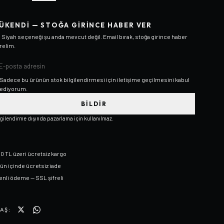
ÜKENDI — STOĞA GIRINCE HABER VER
/ Siyah
seçeneği şu anda mevcut değil. Email bırak, stoğa girince haber
relim.
Sadece bu ürünün stok bilgilendirmesi için iletişime geçilmesini kabul
ediyorum.
BILDIR
lgilendirme dışında pazarlama için kullanılmaz.
0 TL üzeri ücretsiz kargo
gün içinde ücretsiz iade
nli ödeme — SSL şifreli
AŞ: