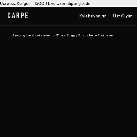
Ücretsiz Kargo — 1500 TL ve Üzeri Siparişlerde
CARPE
Koleksiyonlar
Üst Giyim
Anasayfa
/
Koleksiyonlar
/
Dark Baggy Parachute Pantolon
-%
33