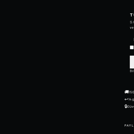
T
S 
ve
Bi
🚚
150
↩
14 
🔒
Güve
PAYL