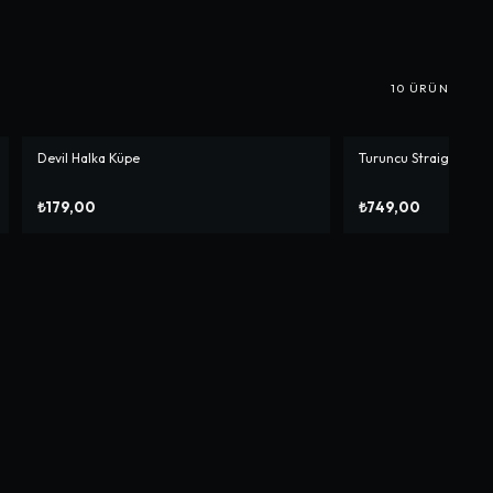
10
ÜRÜN
Devil Halka Küpe
Turuncu Straight Pan
₺179,00
₺749,00