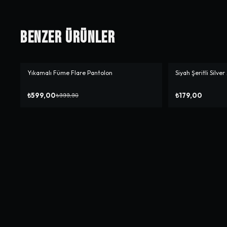
Benzer Ürünler
Yıkamalı Füme Flare Pantolon
Siyah Şeritli Silver
-%
40
₺599,00
₺179,00
₺999,90