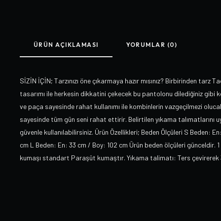
ÜRÜN AÇIKLAMASI
YORUMLAR (0)
SİZİN İÇİN; Tarzınızı öne çıkarmaya hazır mısınız? Birbirinden tarz Ta
tasarımı ile herkesin dikkatini çekecek bu pantolonu dilediğiniz gibi k
ve paça sayesinde rahat kullanımı ile kombinlerin vazgeçilmezi olucak.
sayesinde tüm gün seni rahat ettirir. Belirtilen yıkama talımatlarını u
güvenle kullanılabilirsiniz. Ürün Özellikleri; Beden Ölçüleri S Beden: 
cm L Beden: En: 33 cm / Boy: 102 cm Ürün beden ölçüleri günceldir. 1
kumaşı standart Paraşüt kumaştır. Yıkama talimatı: Ters çevirerek 