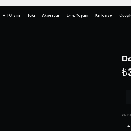
Alt Giyim
Takı
Aksesuar
Ev & Yaşam
Kırtasiye
Coupl
Da
₺3
BED
L