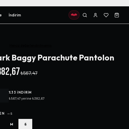
e
İndirim
Henüz değerlendirilmemiş
rk Baggy Parachute Pantolon
82,67
₺567,47
%
33
INDIRIM
₺567,47
yerine
₺382,67
EN
—
S
M
S