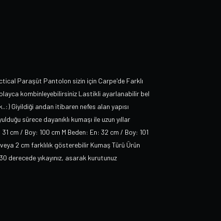
ctical Paraşüt Pantolon sizin için Carpe'de Farklı
olayca kombinleyebilirsiniz Lastikli ayarlanabilir bel
.:) Giyildiği andan itibaren nefes alan yapısı
yulduğu sürece dayanıklı kumaşı ile uzun yıllar
En: 31 cm / Boy: 100 cm M Beden: En: 32 cm / Boy: 101
 veya 2 cm farklılık gösterebilir Kumaş Türü Ürün
30 derecede yıkayınız, asarak kurutunuz