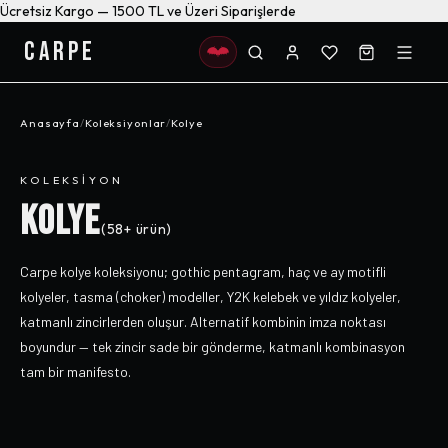
Ücretsiz Kargo — 1500 TL ve Üzeri Siparişlerde
CARPE
Anasayfa
/
Koleksiyonlar
/
Kolye
KOLEKSIYON
KOLYE
(
58+
ürün)
Carpe kolye koleksiyonu; gothic pentagram, haç ve ay motifli
kolyeler, tasma (choker) modeller, Y2K kelebek ve yıldız kolyeler,
katmanlı zincirlerden oluşur. Alternatif kombinin imza noktası
boyundur — tek zincir sade bir gönderme, katmanlı kombinasyon
tam bir manifesto.