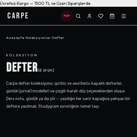
Ücretsiz Kargo — 1500 TL ve Üzeri Siparişlerde
CARPE
Anasayfa
/
Koleksiyonlar
/
Defter
KOLEKSIYON
DEFTER
(
6
ürün)
Carpe defter koleksiyonu; gothic ve aesthetic kapaklı defterler,
günlük (jurnal) modelleri ve çizgili-kareli-düz seçeneklerden oluşur.
Ders notu, günlük ya da şiir — yazdığın her satır kapağına yakışan bir
deftere yazılmalı. Studygram estetiğinin temel taşı.