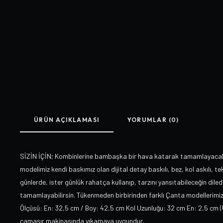
ÜRÜN AÇIKLAMASI
YORUMLAR (0)
SİZİN İÇİN; Kombinlerine bambaşka bir hava katarak tamamlayacak 
modelimiz kendi baskımız olan dijital detay baskılı, bez, kol askılı, t
günlerde, ister günlük rahatça kullanıp, tarzını yansıtabileceğin diledi
tamamlayabilirsin. Tükenmeden birbirinden farklı Çanta modeller
Ölçüsü: En: 32,5 cm / Boy: 42,5 cm Kol Uzunluğu: 32 cm En: 2,5 cm (Ürü
çamaşır makinasında yıkamaya uygundur.