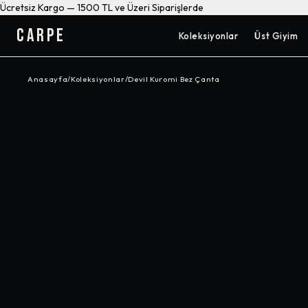
Ücretsiz Kargo — 1500 TL ve Üzeri Siparişlerde
CARPE
Koleksiyonlar
Üst Giyim
Anasayfa
/
Koleksiyonlar
/
Devil Kuromi Bez Çanta