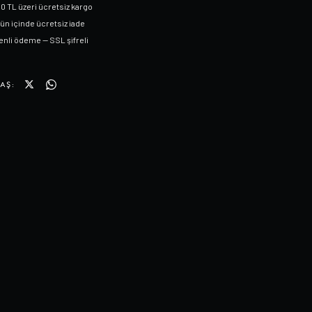
0 TL üzeri ücretsiz kargo
gün içinde ücretsiz iade
nli ödeme — SSL şifreli
AŞ: