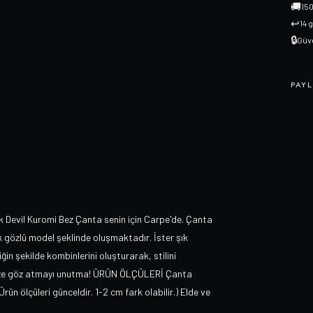
🚚
150
↩
14 
🔒
Güve
PAYL
Devil Kuromi Bez Çanta senin için Carpe'de. Çanta
ek gözlü model şeklinde oluşmaktadır. İster şık
ğin şekilde kombinlerini oluşturarak, stilini
imize göz atmayı unutma! ÜRÜN ÖLÇÜLERİ Çanta
n ölçüleri günceldir. 1-2 cm fark olabilir.) Elde ve