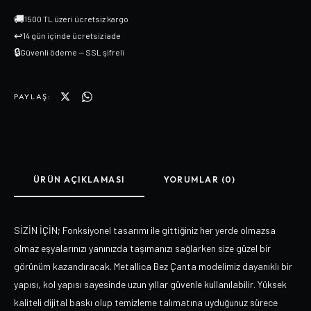
🚚
1500 TL üzeri ücretsiz kargo
↩
14 gün içinde ücretsiz iade
🔒
Güvenli ödeme — SSL şifreli
PAYLAŞ:
ÜRÜN AÇIKLAMASI
YORUMLAR (0)
SİZİN İÇİN; Fonksiyonel tasarımı ile gittiğiniz her yerde olmazsa
olmaz eşyalarınızı yanınızda taşımanızı sağlarken size güzel bir
görünüm kazandıracak. Metallica Bez Çanta modelimiz dayanıklı bir
yapısı, kol yapısı sayesinde uzun yıllar güvenle kullanılabilir. Yüksek
kaliteli dijital baskı olup temizleme talımatına uyduğunuz sürece