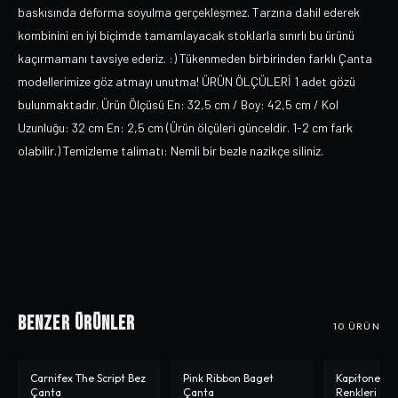
baskısında deforma soyulma gerçekleşmez. Tarzına dahil ederek
kombinini en iyi biçimde tamamlayacak stoklarla sınırlı bu ürünü
kaçırmamanı tavsiye ederiz. :) Tükenmeden birbirinden farklı Çanta
modellerimize göz atmayı unutma! ÜRÜN ÖLÇÜLERİ 1 adet gözü
bulunmaktadır. Ürün Ölçüsü En: 32,5 cm / Boy: 42,5 cm / Kol
Uzunluğu: 32 cm En: 2,5 cm (Ürün ölçüleri günceldir. 1-2 cm fark
olabilir.) Temizleme talimatı: Nemli bir bezle nazikçe siliniz.
Benzer Ürünler
10
ÜRÜN
Carnifex The Script Bez
Pink Ribbon Baget
Kapitoneli 
-%
0
-%
20
Çanta
Çanta
Renkleri