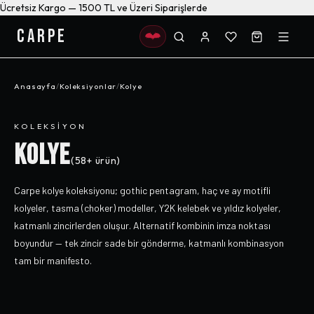
Ücretsiz Kargo — 1500 TL ve Üzeri Siparişlerde
CARPE
Anasayfa
/
Koleksiyonlar
/
Kolye
KOLEKSIYON
KOLYE
(
58+
ürün)
Carpe kolye koleksiyonu; gothic pentagram, haç ve ay motifli
kolyeler, tasma (choker) modeller, Y2K kelebek ve yıldız kolyeler,
katmanlı zincirlerden oluşur. Alternatif kombinin imza noktası
boyundur — tek zincir sade bir gönderme, katmanlı kombinasyon
tam bir manifesto.