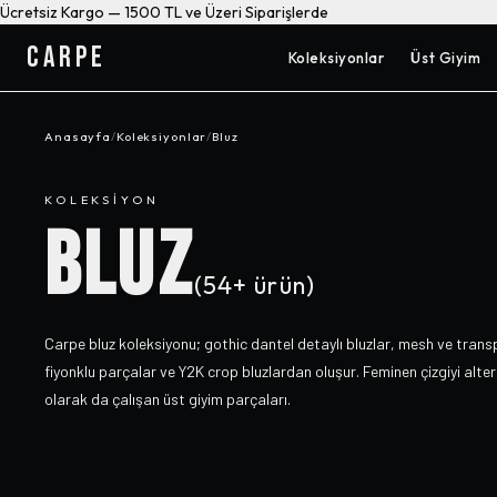
Ücretsiz Kargo — 1500 TL ve Üzeri Siparişlerde
CARPE
Koleksiyonlar
Üst Giyim
Anasayfa
/
Koleksiyonlar
/
Bluz
KOLEKSIYON
BLUZ
(
54+
ürün)
Carpe bluz koleksiyonu; gothic dantel detaylı bluzlar, mesh ve trans
fiyonklu parçalar ve Y2K crop bluzlardan oluşur. Feminen çizgiyi alt
olarak da çalışan üst giyim parçaları.