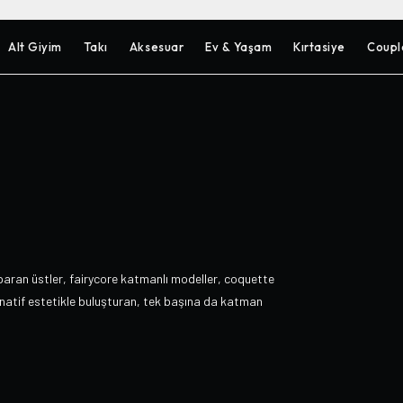
Alt Giyim
Takı
Aksesuar
Ev & Yaşam
Kırtasiye
Coupl
paran üstler, fairycore katmanlı modeller, coquette
ernatif estetikle buluşturan, tek başına da katman