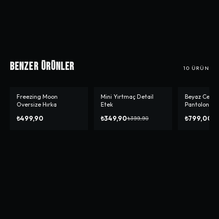
Benzer Ürünler
10
ÜRÜN
Freezing Moon
Mini Yırtmaç Detail
Beyaz Cep D
-%
13
-%
11
Oversize Hırka
Etek
Pantolon
₺499,90
₺349,90
₺799,00
₺399,90
₺8