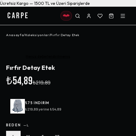
Ücretsiz Kargo — 1500 TL ve Üzeri Siparişlerde
CARPE
Anasayfa
/
Koleksiyonlar
/
Fırfır Detay Etek
-%
75
Henüz değerlendirilmemiş
Fırfır Detay Etek
₺54,89
₺219,89
%
75
INDIRIM
₺219,89
yerine
₺54,89
BEDEN
—
L