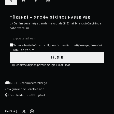
L
M
S
XS
TÜKENDI — STOĞA GIRINCE HABER VER
L / Denim
seçeneği şu anda mevcut değil. Email bırak, stoğa girince
haber verelim.
Sadece bu ürünün stok bilgilendirmesi için iletişime geçilmesini
kabul ediyorum.
BILDIR
Bilgilendirme dışında pazarlama için kullanılmaz.
🚚
1500 TL üzeri ücretsiz kargo
↩
14 gün içinde ücretsiz iade
🔒
Güvenli ödeme — SSL şifreli
PAYLAŞ: