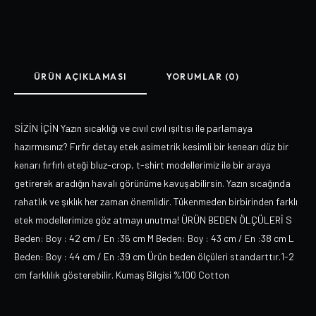
ÜRÜN AÇIKLAMASI
YORUMLAR (0)
SİZİN İÇİN Yazın sıcaklığı ve cıvıl cıvıl ışıltısı ile parlamaya
hazırmısınız? Fırfır detay etek asimetrik kesimli bir kenearı düz bir
kenarı fırfırlı eteği bluz-crop, t-shirt modellerimiz ile bir araya
getirerek aradığın havalı görünüme kavuşabilirsin. Yazın sıcağında
rahatlık ve şıklık her zaman önemlidir. Tükenmeden birbirinden farklı
etek modellerimize göz atmayı unutma! ÜRÜN BEDEN ÖLÇÜLERİ S
Beden: Boy : 42 cm / En :36 cm M Beden: Boy : 43 cm / En :38 cm L
Beden: Boy : 44 cm / En :39 cm Ürün beden ölçüleri standarttır.1-2
cm farklılık gösterebilir. Kumaş Bilgisi %100 Cotton